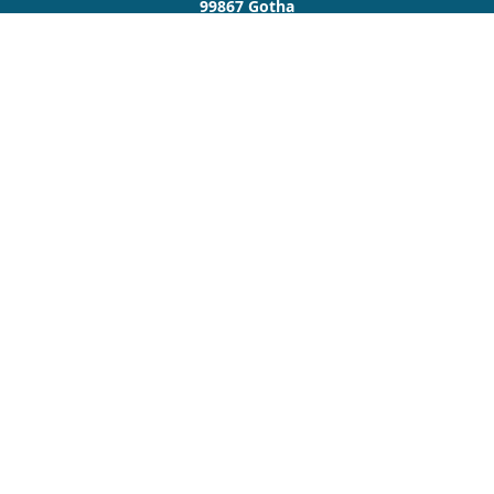
99867 Gotha
03621 512 606
0172 9 380 370
03621 512 607
service@makler-stockmann.de
Nachricht schreiben
Startseite
Geldanlage
Privat
Gewerbe
Kontakt