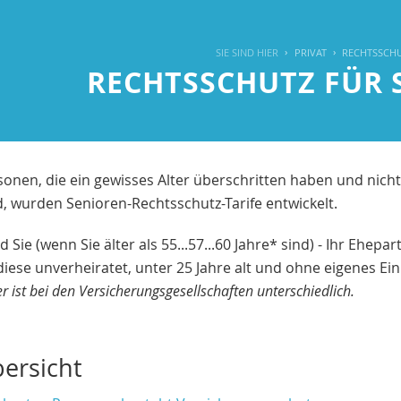
SIE SIND HIER
PRIVAT
RECHTSSCH
RECHTSSCHUTZ FÜR 
rsonen, die ein gewisses Alter überschritten haben und nich
d, wurden Senioren-Rechtsschutz-Tarife entwickelt.
d Sie (wenn Sie älter als 55...57...60 Jahre* sind) - Ihr Ehep
diese unverheiratet, unter 25 Jahre alt und ohne eigenes E
er ist bei den Versicherungsgesellschaften unterschiedlich.
bersicht