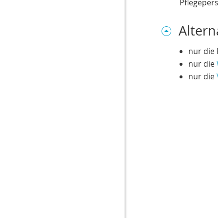
Pflegepers
IT-Versicherung
Altern
Feuer
nur die 
Ertragsschaden
nur die
Elektronik
nur die
Betriebsunterbrechung
Betriebsinhalt
Betriebsgebäude