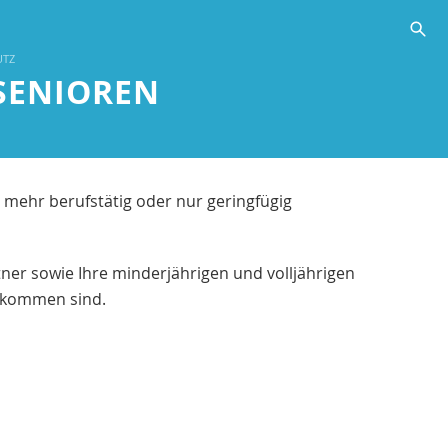
s
UTZ
SENIOREN
t mehr berufstätig oder nur geringfügig
artner sowie Ihre minderjährigen und volljährigen
inkommen sind.