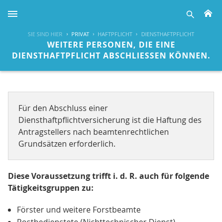
H
suche
SIE SIND HIER
PRIVAT
HAFTPFLICHT
DIENSTHAFTPFLICHT
WEITERE PERSONEN, DIE EINE
DIENSTHAFTPFLICHT ABSCHLIESSEN KÖNNEN.
Für den Abschluss einer
Diensthaftpflichtversicherung ist die Haftung des
Antragstellers nach beamtenrechtlichen
Grundsätzen erforderlich.
Diese Voraussetzung trifft i. d. R. auch für folgende
Tätigkeitsgruppen zu:
Förster und weitere Forstbeamte