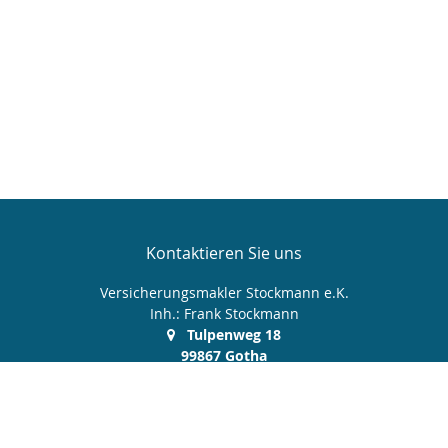
Kontaktieren Sie uns
Versicherungsmakler Stockmann e.K.
Inh.: Frank Stockmann
Tulpenweg 18
99867 Gotha
03621 512 606
0172 9 380 370
03621 512 607
service@makler-stockmann.de