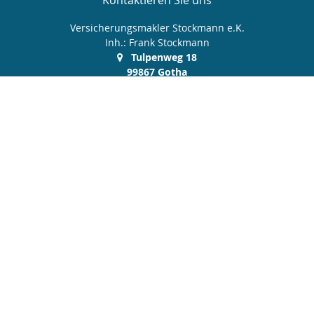
Kontaktieren Sie uns
Versicherungsmakler Stockmann e.K.
Inh.: Frank Stockmann
Tulpenweg 18
99867 Gotha
03621 512 606
0172 9 380 370
03621 512 607
service@makler-stockmann.de
Nachricht schreiben
Startseite
Geldanlage
Privat