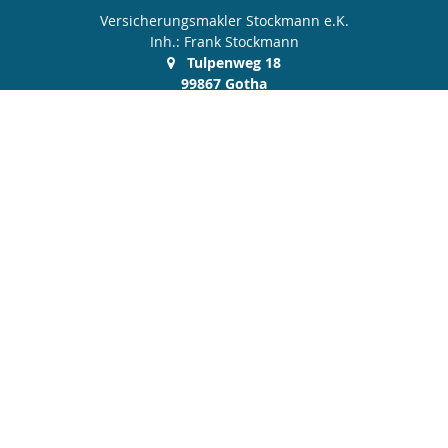
Versicherungsmakler Stockmann e.K.
Inh.: Frank Stockmann
Tulpenweg 18
99867 Gotha
03621 512 606
0172 9 380 370
03621 512 607
service@makler-stockmann.de
Nachricht schreiben
Startseite
Geldanlage
Privat
Gewerbe