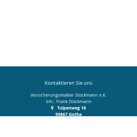
Kontaktieren Sie uns
Versicherungsmakler Stockmann e.K.
Inh.: Frank Stockmann
Tulpenweg 18
99867 Gotha
03621 512 606
0172 9 380 370
03621 512 607