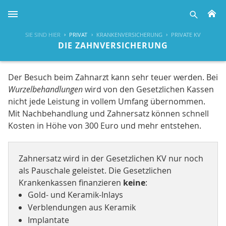
H
suche
SIE SIND HIER
PRIVAT
KRANKENVERSICHERUNG
PRIVATE KV
DIE ZAHNVERSICHERUNG
Der Besuch beim Zahnarzt kann sehr teuer werden. Bei
Wurzelbehandlungen
wird von den Gesetzlichen Kassen
nicht jede Leistung in vollem Umfang übernommen.
Mit Nachbehandlung und Zahnersatz können schnell
Kosten in Höhe von 300 Euro und mehr entstehen.
Zahnersatz wird in der Gesetzlichen KV nur noch
als Pauschale geleistet. Die Gesetzlichen
Krankenkassen finanzieren
keine
:
Gold- und Keramik-Inlays
Verblendungen aus Keramik
Implantate