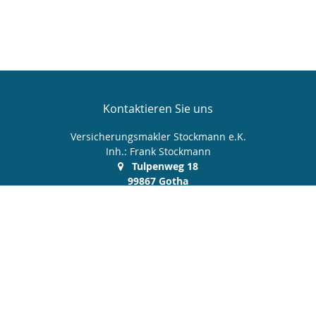
Kontaktieren Sie uns
Versicherungsmakler Stockmann e.K.
Inh.: Frank Stockmann
Tulpenweg 18
99867 Gotha
03621 512 606
0172 9 380 370
03621 512 607
service@makler-stockmann.de
Nachricht schreiben