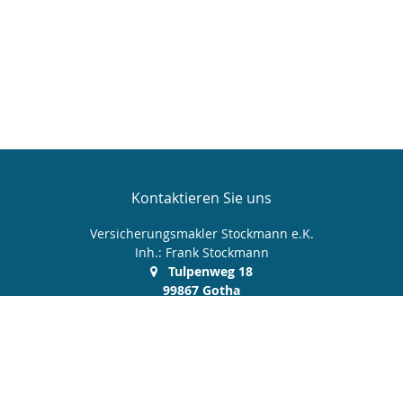
Kontaktieren Sie uns
Versicherungsmakler Stockmann e.K.
Inh.: Frank Stockmann
Tulpenweg 18
99867 Gotha
03621 512 606
0172 9 380 370
03621 512 607
service@makler-stockmann.de